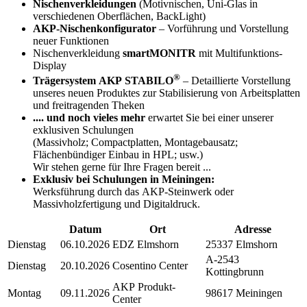
Nischenverkleidungen
(Motivnischen, Uni-Glas in
verschiedenen Oberflächen, BackLight)
AKP-Nischenkonfigurator
– Vorführung und Vorstellung
neuer Funktionen
Nischenverkleidung
smartMONITR
mit Multifunktions-
Display
®
Trägersystem AKP STABILO
– Detaillierte Vorstellung
unseres neuen Produktes zur Stabilisierung von Arbeitsplatten
und freitragenden Theken
.... und noch vieles mehr
erwartet Sie bei einer unserer
exklusiven Schulungen
(Massivholz; Compactplatten, Montagebausatz;
Flächenbündiger Einbau in HPL; usw.)
Wir stehen gerne für Ihre Fragen bereit ...
Exklusiv bei Schulungen in Meiningen:
Werksführung durch das AKP-Steinwerk oder
Massivholzfertigung und Digitaldruck.
Datum
Ort
Adresse
Dienstag
06.10.2026
EDZ Elmshorn
25337 Elmshorn
A-2543
Dienstag
20.10.2026
Cosentino Center
Kottingbrunn
AKP Produkt-
Montag
09.11.2026
98617 Meiningen
Center