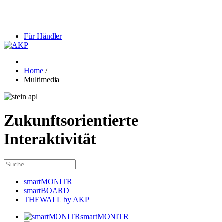
Für Händler
Home
/
Multimedia
Zukunftsorientierte
Interaktivität
smartMONITR
smartBOARD
THEWALL by AKP
smartMONITR