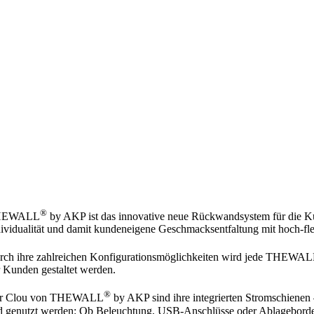
®
HEWALL
by AKP ist das innovative neue Rückwandsystem für die Küc
ividualität und damit kundeneigene Geschmacksentfaltung mit hoch-fl
rch ihre zahlreichen Konfigurationsmöglichkeiten wird jede THEWA
 Kunden gestaltet werden.
®
r Clou von THEWALL
by AKP sind ihre integrierten Stromschienen –
 genutzt werden: Ob Beleuchtung, USB-Anschlüsse oder Ablageborde al