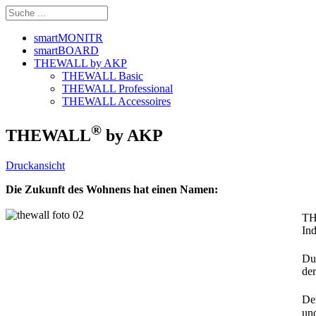
smartMONITR
smartBOARD
THEWALL by AKP
THEWALL Basic
THEWALL Professional
THEWALL Accessoires
®
THEWALL
by AKP
Druckansicht
Die Zukunft des Wohnens hat einen Namen:
T
Ind
Du
der
De
und