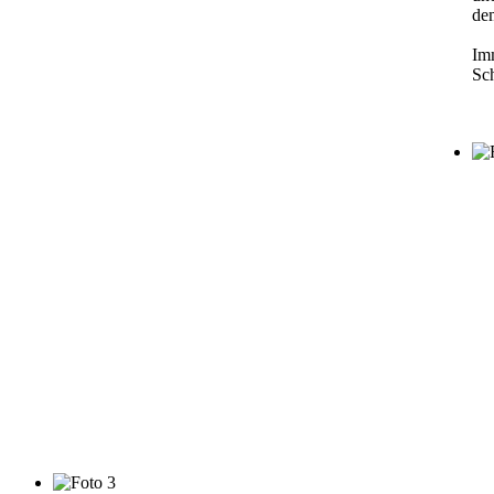
de
Imm
Sch