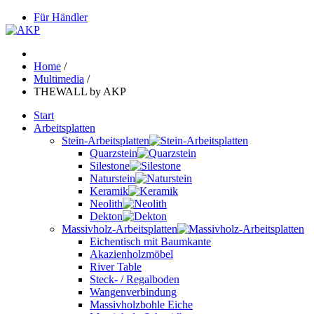
Für Händler
Home
/
Multimedia
/
THEWALL by AKP
Start
Arbeitsplatten
Stein-Arbeitsplatten
Quarzstein
Silestone
Naturstein
Keramik
Neolith
Dekton
Massivholz-Arbeitsplatten
Eichentisch mit Baumkante
Akazienholzmöbel
River Table
Steck- / Regalboden
Wangenverbindung
Massivholzbohle Eiche