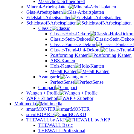
Massivholz-Schneidbrett
Mineral-Arbeitsplatten
Glas-Arbeitsplatten
Edelstahl-Arbeitsplatten
Schichtstoff-Arbeitsplatten
Classic
Classic-Holz-Dekore
Classic-Stein-Dekore
Classic-Fantasie-Dekore
Classic-Trend-Uni-Dekore
Postforming-Kanten
ABS-Kanten
Holz-Kanten
Metall-Kanten
Avantgarde
PerfectSense
Compact
Wangen + Profile
WAP + Zubehör
Multimedia
smartMONITR
smartBOARD
THEWALL by AKP
THEWALL Basic
THEWALL Professional