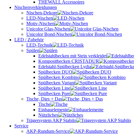
THEWALL Accessoires
Nischenverkleidungen
Nischen-Dekore
LED-Nischen
Motiv-Nischen
Unicolor Glas-Nischen
Unicolor Bond-Nischen
LED / Zubehör
LED-Technik
Spülen
Edelstahlbecken mit Stein verkleidet
Kompositbecken CRISTADUR
Edelstahl-Spülbecken Lydia
Spülbecken DUO
Spülbecken Kombino
Spülbecken Variant
Spülbecken Line
Spülbecken Pure
Tische, Dies + Das
Tische
Einbauelemente
Nützliches
Trägersystem AKP Stabilo
Service
AKP-Rundum-Service