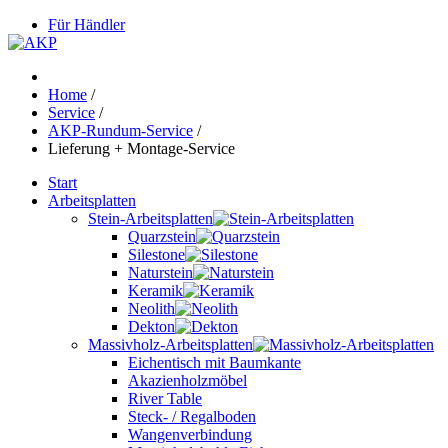
Für Händler
Home
/
Service
/
AKP-Rundum-Service
/
Lieferung + Montage-Service
Start
Arbeitsplatten
Stein-Arbeitsplatten
Quarzstein
Silestone
Naturstein
Keramik
Neolith
Dekton
Massivholz-Arbeitsplatten
Eichentisch mit Baumkante
Akazienholzmöbel
River Table
Steck- / Regalboden
Wangenverbindung