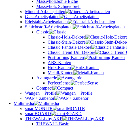
Massivholzbohle Eiche
Massivholz-Schneidbrett
Mineral-Arbeitsplatten
Glas-Arbeitsplatten
Edelstahl-Arbeitsplatten
Schichtstoff-Arbeitsplatten
Classic
Classic-Holz-Dekore
Classic-Stein-Dekore
Classic-Fantasie-Dekore
Classic-Trend-Uni-Dekore
Postforming-Kanten
ABS-Kanten
Holz-Kanten
Metall-Kanten
Avantgarde
PerfectSense
Compact
Wangen + Profile
WAP + Zubehör
Multimedia
smartMONITR
smartBOARD
THEWALL by AKP
THEWALL Basic